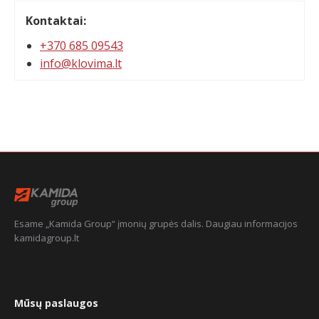
Kontaktai:
+370 685 09543
info@klovima.lt
Esame „Kamida Group“ įmonių grupės dalis. Daugiau informacijos
kamidagroup.lt
Mūsų paslaugos