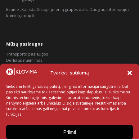
Esame „Kamida Group“ įmonių grupės dalis. Daugiau informacijos
kamidagroup.lt
Mūsų paslaugos
Transporto paslaugos
Derliaus nuėmimas
Sėjos paslauga
Tvarkyti sutikimą
Informacija
Siekdami teikti geriausią patirtį, įrenginio informacijai saugoti ir (arba)
pasiekti naudojame tokias technologijas kaip slapukus. Jei sutiksime su
Apie mus
šiomis technologijomis, galėsime apdoroti duomenis, tokius kaip
Privatumo politika
naršymo elgsena arba unikalūs ID šioje svetainėje. Nesutikimas arba
Slapukų politika
sutikimo atšaukimas gali neigiamai paveikti tam tikras funkcijas ir
funkcijas.
Klientams
Draudiminių įvykių atmintinės
Priimti
Nedraudiminių įvykių sąrašas